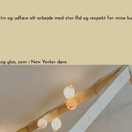
ektiv og udføre alt arbejde med stor flid og respekt for mine ku
 og glas, som i New Yorker døre.