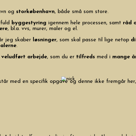
avn og
storkøbenhavn
, både små som store.
 fuld
byggestyring
igennem hele processen, samt
råd 
ere
, bl.a. vvs, murer, maler og el.
når jeg skaber
løsninger
, som skal passe til lige netop
d
alerne
.
veludført arbejde
, som du er
tilfreds
med i
mange å
 står med en specifik opgave og denne ikke fremgår her,