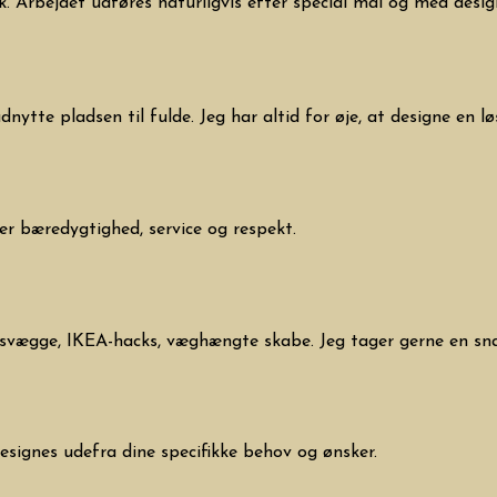
k. Arbejdet udføres naturligvis efter special mål og med desi
ytte pladsen til fulde. Jeg har altid for øje, at designe en 
er bæredygtighed, service og respekt.
bsvægge, IKEA-hacks, væghængte skabe. Jeg tager gerne en sn
 Designes udefra dine specifikke behov og ønsker.