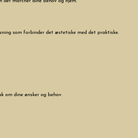
gn der matcher dine behov og hjem.
løsning som forbinder det æstetiske med det praktiske.
ak om dine ønsker og behov.