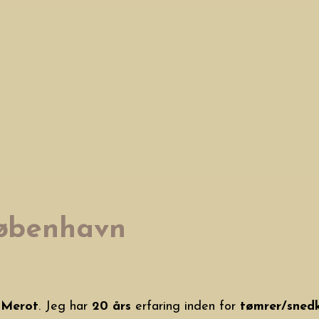
København
 Merot
. Jeg har
20 års
erfaring inden for
tømrer/sned