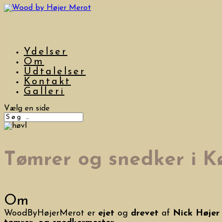
Ydelser
Om
Udtalelser
Kontakt
Galleri
Vælg en side
Tømrer og snedker i 
Om
WoodByHøjerMerot er
ejet
og
drevet
af
Nick Højer