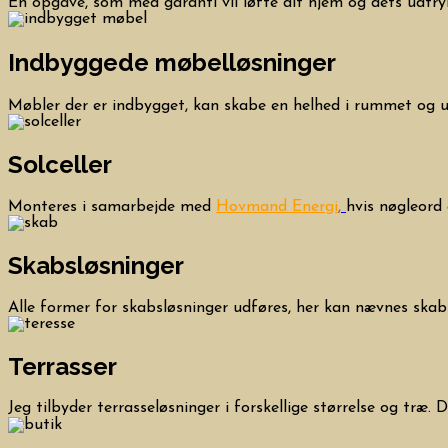
En opgave, som med garanti vil løfte dit hjem og dets udtry
Indbyggede møbelløsninger
Møbler der er indbygget, kan skabe en helhed i rummet og udn
Solceller
Monteres i samarbejde med
Hovmand Energi
,
hvis nøgleord 
Skabsløsninger
Alle former for skabsløsninger udføres, her kan nævnes ska
Terrasser
Jeg tilbyder terrasseløsninger i forskellige størrelse og træ.