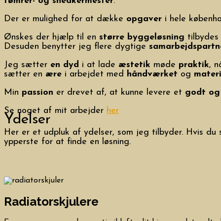
tømrer- og snedkermester
.
Der er mulighed for at dække
opgaver
i hele københ
Ønskes der hjælp til en
større byggeløsning
tilbydes
Desuden benytter jeg flere dygtige
samarbejdspartn
Jeg sætter
en dyd
i at lade
æstetik
møde
praktik
, 
sætter en
ære
i arbejdet med
håndværket
og
materi
Min
passion
er drevet af, at kunne levere et
godt og 
Se noget af mit arbejder
her
Ydelser
Her er et udpluk af ydelser, som jeg tilbyder. Hvis du
ypperste for at finde en løsning.
Radiatorskjulere